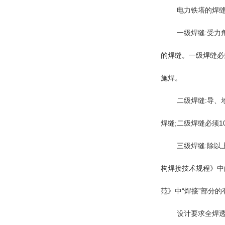
电力铁塔的
焊
一级焊缝
:受力
的焊缝。一级焊缝必
施焊。
二级焊缝
:导
焊缝;二级焊缝必须1
三级焊缝
:除以
构焊接技术规程》中
范》中“焊接”部分的
设计要求全焊