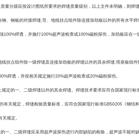
缝质量分级应按设计图纸所要求的焊缝质量级别，以上文件未明确，则焊
角钢、钢板的对接焊缝;导、地线挂点组件除连接加劲板以外的所有水平焊
须100%焊透，并施行100%超声波检查或100%磁粉探伤，加劲板应在
、地线挂点组件除一级焊缝及连接加劲板的焊缝以外的其余焊缝;塔座板组件
00%焊透，并按相关规定施行20%超声波检查或20%磁粉探伤。
上规定的一、二级焊缝以外的其余焊缝。焊缝技术要求应符合国家现行标准J
的有关规定，焊缝检验质量标准，应符合国家现行标准GB50205《钢结
有关规定。
透的一、二级焊缝应采用超声波探伤进行内部缺陷的检验，超声波不能对