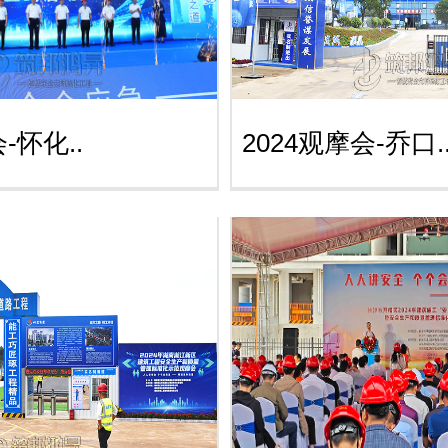
-怀化..
2024观摩会-乔口.