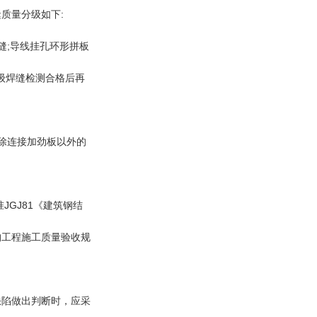
缝质量分级如下
:
缝;导线挂孔环形拼板
一级焊缝检测合格后再
除连接加劲板以外的
GJ81《建筑钢结
构工程施工质量验收规
缺陷做出判断时，应采